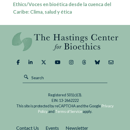
Ethics/Voces en bioética desde la cuenca del
Caribe: Clima, salud y ética
Registered 501(c)(3).
EIN: 13-2662222
This site is protected by reCAPTCHA and the Google
Privacy
Policy
and
Terms of Service
apply.
Contact Us
Events
Newsletter