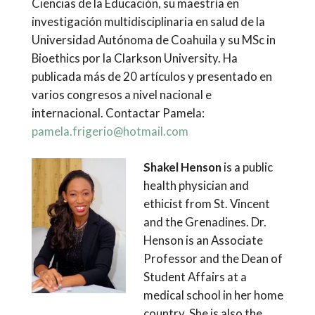
Ciencias de la Educación, su maestría en
investigación multidisciplinaria en salud de la
Universidad Autónoma de Coahuila y su MSc in
Bioethics por la Clarkson University. Ha
publicada más de 20 artículos y presentado en
varios congresos a nivel nacional e
internacional. Contactar Pamela:
pamela.frigerio@hotmail.com
Shakel Henson
is a public
health physician and
ethicist from St. Vincent
and the Grenadines. Dr.
Henson is an Associate
Professor and the Dean of
Student Affairs at a
medical school in her home
country. She is also the